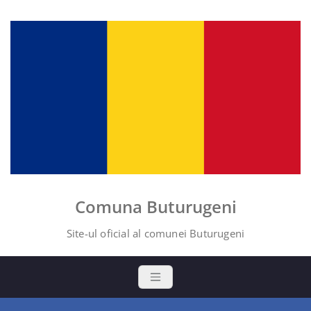
Skip
to
content
Comuna Buturugeni
Site-ul oficial al comunei Buturugeni