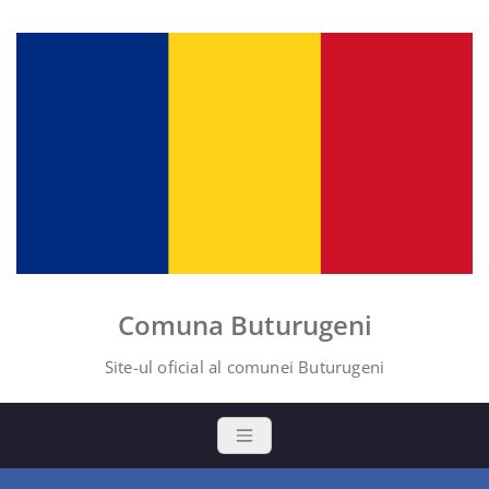
Skip
to
content
Comuna Buturugeni
Site-ul oficial al comunei Buturugeni