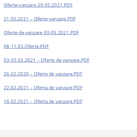
Oferte-vanzare-29.05.2021.PDF
21.05.2021 – Oferte vanzare.PDF
Oferte de vanzare 03-05.2021.PDF
08-11.03-Oferte.PDF
03-05.03.2021 – Oferte de vanzare.PDF
26.02.2020 – Oferte de vanzare.PDF
22.02.2021 – Oferta de vanzare.PDF
16.02.2021 – Oferta de vanzare.PDF