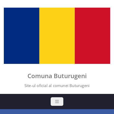
Skip
to
content
Comuna Buturugeni
Site-ul oficial al comunei Buturugeni