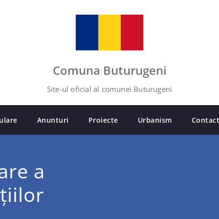
Comuna Buturugeni
Site-ul oficial al comunei Buturugeni
ulare
Anunturi
Proiecte
Urbanism
Contac
tare a
țiilor