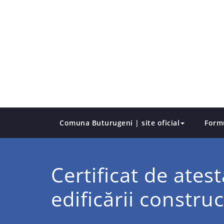
Skip
to
content
Comuna Buturugeni | site oficial
Form
Certificat de ates
edificării construc