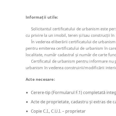
Informații utile:
Solicitantul certificatului de urbanism este pers
cu privire la un imobil, teren şi/sau construcţii în 
În vederea eliberării certificatului de urbanis
pentru emiterea certificatului de urbanism în care 
localitate, număr cadastral şi număr de carte funci
Certificatul de urbanism pentru informare nu poa
urbanism în vederea construirii/modificării inter
Acte necesare:
Cerere-tip (Formularul F.1) completată integra
Acte de proprietate, cadastru şi extras de ca
Copie C.I., C.U.I. – proprietar