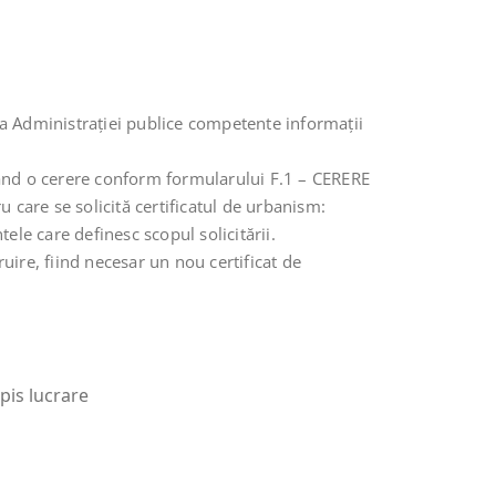
ea Administraţiei publice competente informaţii
ând o cerere conform formularului F.1 – CERERE
u care se solicită certificatul de urbanism:
ele care definesc scopul solicitării.
ire, fiind necesar un nou certificat de
opis lucrare