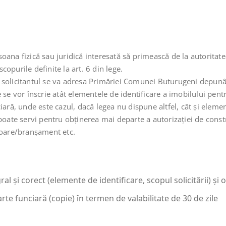
oana fizică sau juridică interesată să primească de la autoritat
scopurile definite la art. 6 din lege.
m solicitantul se va adresa Primăriei Comunei Buturugeni depun
se vor înscrie atât elementele de identificare a imobilului pentr
ară, unde este cazul, dacă legea nu dispune altfel, cât şi element
te servi pentru obținerea mai departe a autorizației de constru
ioare/branșament etc.
l şi corect (elemente de identificare, scopul solicitării) şi 
rte funciară (copie) în termen de valabilitate de 30 de zile