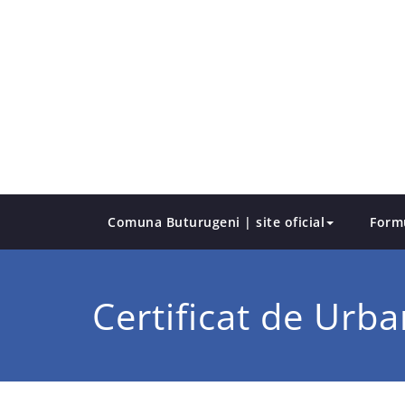
Skip
to
content
Comuna Buturugeni | site oficial
Form
Certificat de Urb