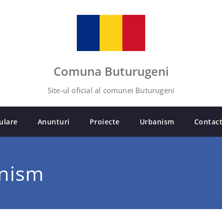
Comuna Buturugeni
Site-ul oficial al comunei Buturugeni
ulare
Anunturi
Proiecte
Urbanism
Contac
anism