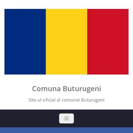
Skip
to
content
Comuna Buturugeni
Site-ul oficial al comunei Buturugeni